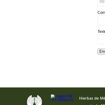
Cor
Text
Env
Hierbas de Mé