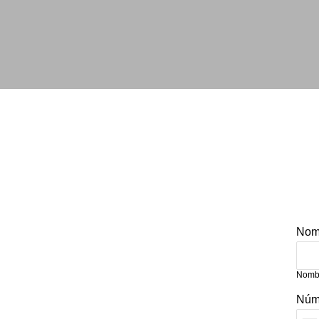
Nom
Nomb
Núme