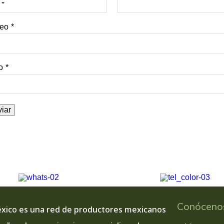
reo
*
o
*
iar
Conócen
xico es una red de productores mexicanos