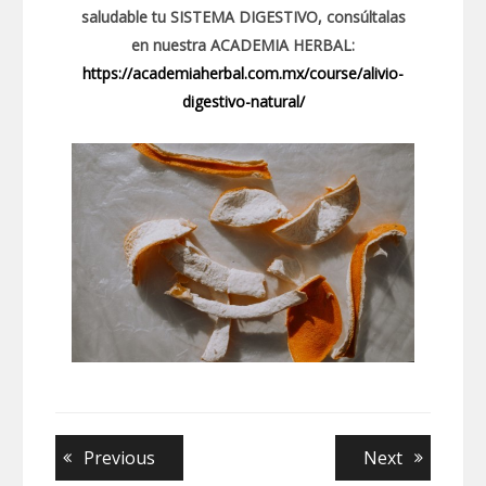
saludable tu SISTEMA DIGESTIVO, consúltalas
en nuestra ACADEMIA HERBAL:
https://academiaherbal.com.mx/course/alivio-
digestivo-natural/
Navegación
Previous
Next
Previous
Next
post:
post: