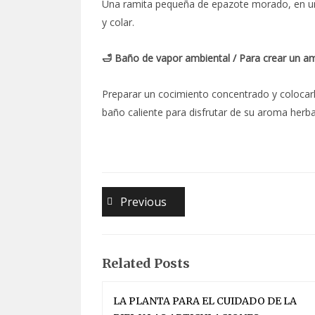
Una ramita pequeña de epazote morado, en una
y colar.
🛁 Baño de vapor ambiental / Para crear un a
Preparar un cocimiento concentrado y colocarl
baño caliente para disfrutar de su aroma herba
Navegación
Previous
Previous
post:
de
entradas
Related Posts
LA PLANTA PARA EL CUIDADO DE LA