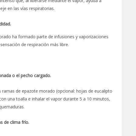
ntenso que, al liberarse mediante el vapor, ayuda a
e en las vías respiratorias.
didad.
morado ha formado parte de infusiones y vaporizaciones
 sensación de respiración más libre.
tionada o el pecho cargado.
dos ramas de epazote morado (opcional: hojas de eucalipto
 con una toalla e inhalar el vapor durante 5 a 10 minutos,
 quemaduras.
 de clima frío.