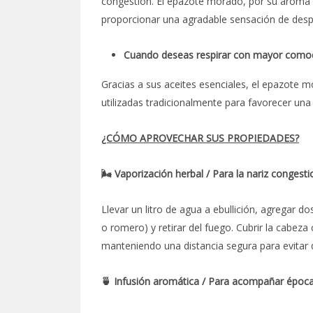
congestión. El epazote morado, por su aroma i
proporcionar una agradable sensación de despej
Cuando deseas respirar con mayor como
Gracias a sus aceites esenciales, el epazote 
utilizadas tradicionalmente para favorecer una
¿CÓMO APROVECHAR SUS PROPIEDADES?
🌬️ Vaporización herbal / Para la nariz conges
Llevar un litro de agua a ebullición, agregar 
o romero) y retirar del fuego. Cubrir la cabeza
manteniendo una distancia segura para evitar
🍵 Infusión aromática / Para acompañar épocas