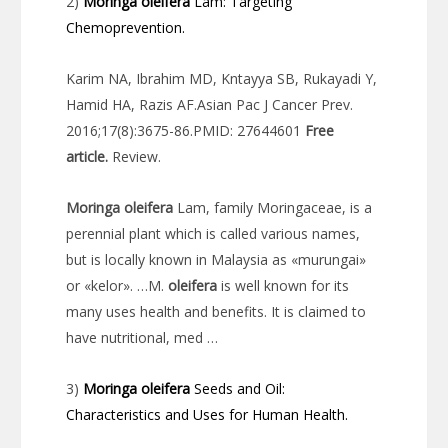
2)
Moringa
oleifera
Lam: Targeting
Chemoprevention.
Karim NA, Ibrahim MD, Kntayya SB, Rukayadi Y,
Hamid HA, Razis AF.Asian Pac J Cancer Prev.
2016;17(8):3675-86.PMID: 27644601
Free
article.
Review.
Moringa
oleifera
Lam, family Moringaceae, is a
perennial plant which is called various names,
but is locally known in Malaysia as «murungai»
or «kelor». …M.
oleifera
is well known for its
many uses health and benefits. It is claimed to
have nutritional, med …
3)
Moringa
oleifera
Seeds and Oil:
Characteristics and Uses for Human Health.