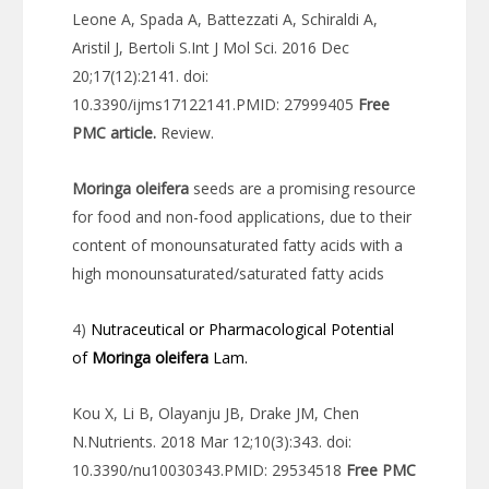
Leone A, Spada A, Battezzati A, Schiraldi A,
Aristil J, Bertoli S.Int J Mol Sci. 2016 Dec
20;17(12):2141. doi:
10.3390/ijms17122141.PMID: 27999405
Free
PMC article.
Review.
Moringa
oleifera
seeds are a promising resource
for food and non-food applications, due to their
content of monounsaturated fatty acids with a
high monounsaturated/saturated fatty acids
4)
Nutraceutical or Pharmacological Potential
of
Moringa
oleifera
Lam.
Kou X, Li B, Olayanju JB, Drake JM, Chen
N.Nutrients. 2018 Mar 12;10(3):343. doi:
10.3390/nu10030343.PMID: 29534518
Free PMC