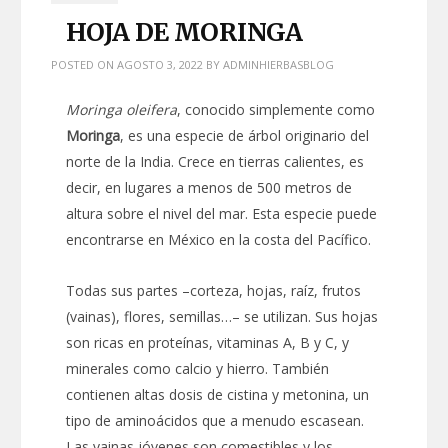
HOJA DE MORINGA
POSTED ON
AGOSTO 3, 2022
BY
ADMINHIERBASBLOG
Moringa oleifera
, conocido simplemente como
Moringa
, es una especie de árbol originario del
norte de la India. Crece en tierras calientes, es
decir, en lugares a menos de 500 metros de
altura sobre el nivel del mar. Esta especie puede
encontrarse en México en la costa del Pacífico.
Todas sus partes –corteza, hojas, raíz, frutos
(vainas), flores, semillas…– se utilizan. Sus hojas
son ricas en proteínas, vitaminas A, B y C, y
minerales como calcio y hierro. También
contienen altas dosis de cistina y metonina, un
tipo de aminoácidos que a menudo escasean.
Las vainas jóvenes son comestibles y los