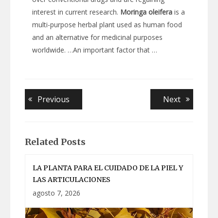
interest in current research.
Moringa
oleifera
is a
multi-purpose herbal plant used as human food
and an alternative for medicinal purposes
worldwide. …An important factor that …
Navegación
Previous
Next
Previous
Next
post:
post:
de
entradas
Related Posts
LA PLANTA PARA EL CUIDADO DE LA PIEL Y
LAS ARTICULACIONES
agosto 7, 2026