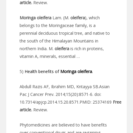
article.
Review.
Moringa
oleifera
Lam. (M.
oleifera
), which
belongs to the Moringaceae family, is a
perennial deciduous tropical tree, and native to
the south of the Himalayan Mountains in
northern India. M.
oleifera
is rich in proteins,
vitamin A, minerals, essential …
5)
Health benefits of
Moringa
oleifera
.
Abdull Razis AF, Ibrahim MD, Kntayya SB.Asian
Pac J Cancer Prev. 2014;15(20):8571-6. doi:
10.7314/apjcp.2014.15.20.8571.PMID: 25374169
Free
article.
Review.
Phytomedicines are believed to have benefits
over conventional drugs and are regaining