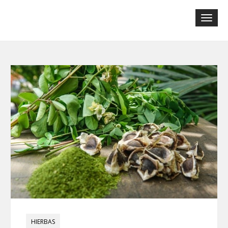
Tog
navi
HIERBAS