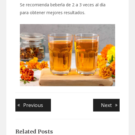
Se recomienda beberla de 2 a 3 veces al día
para obtener mejores resultados.
Navegación
Previous
Next
Previous
Next
post:
post:
de
entradas
Related Posts