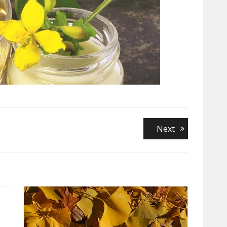
Next
Next
post: