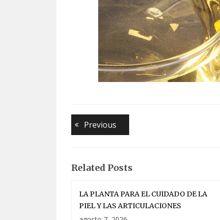
Navegación
Previous
Previous
post:
de
entradas
Related Posts
LA PLANTA PARA EL CUIDADO DE LA
PIEL Y LAS ARTICULACIONES
agosto 7, 2026