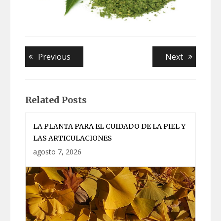
Navegación
Previous
Next
Previous
Next
post:
post:
de
entradas
Related Posts
LA PLANTA PARA EL CUIDADO DE LA PIEL Y
LAS ARTICULACIONES
agosto 7, 2026