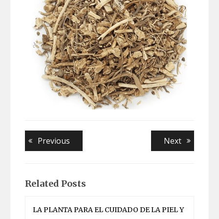
Navegación
Previous
Next
Previous
Next
post:
post:
de
entradas
Related Posts
LA PLANTA PARA EL CUIDADO DE LA PIEL Y