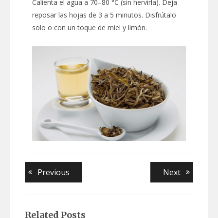
Calienta el agua a 70–80 °C (sin hervirla). Deja
reposar las hojas de 3 a 5 minutos. Disfrútalo
solo o con un toque de miel y limón.
Navegación
Previous
Next
Previous
Next
post:
post:
de
entradas
Related Posts