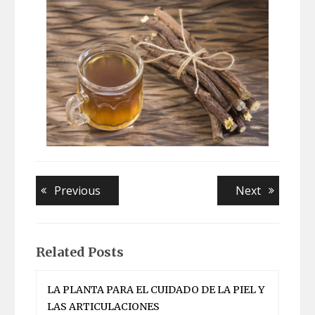
Navegación
Previous
Next
Previous
Next
post:
post:
de
entradas
Related Posts
LA PLANTA PARA EL CUIDADO DE LA PIEL Y
LAS ARTICULACIONES