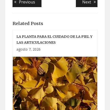
Navegación
Previous
Next
Previous
Next
post:
post:
de
entradas
Related Posts
LA PLANTA PARA EL CUIDADO DE LA PIEL Y
LAS ARTICULACIONES
agosto 7, 2026