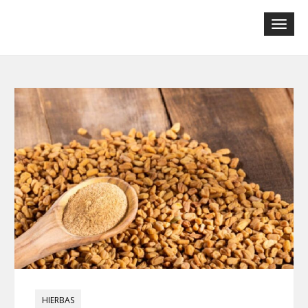
Tog
navi
HIERBAS