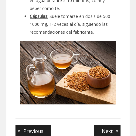
en agua durante 5-10 minutos, colar y
beber como té.
Cápsulas:
Suele tomarse en dosis de 500-
1000 mg, 1-2 veces al día, siguiendo las
recomendaciones del fabricante.
Navegación
Previous
Next
Previous
Next
post:
post: