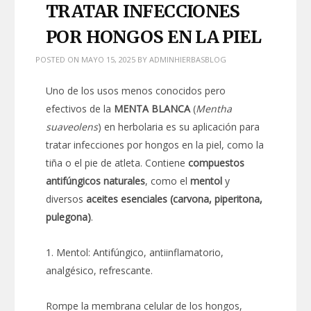
TRATAR INFECCIONES
POR HONGOS EN LA PIEL
POSTED ON
MAYO 15, 2025
BY
ADMINHIERBASBLOG
Uno de los usos menos conocidos pero
efectivos de la
MENTA BLANCA
(
Mentha
suaveolens
) en herbolaria es su aplicación para
tratar infecciones por hongos en la piel, como la
tiña o el pie de atleta. Contiene
compuestos
antifúngicos naturales
, como el
mentol
y
diversos
aceites esenciales (carvona, piperitona,
pulegona)
.
1. Mentol: Antifúngico, antiinflamatorio,
analgésico, refrescante.
Rompe la membrana celular de los hongos,