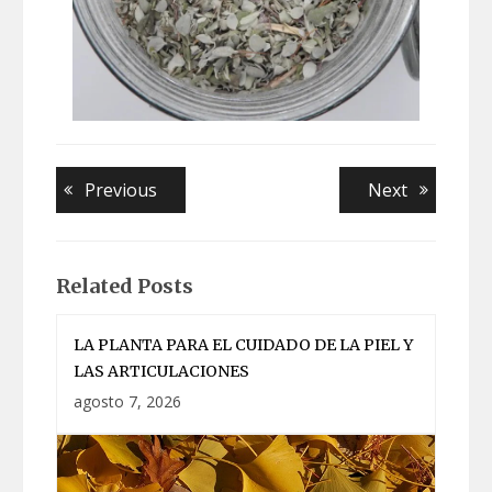
Navegación
Previous
Next
Previous
Next
post:
post:
de
entradas
Related Posts
LA PLANTA PARA EL CUIDADO DE LA PIEL Y
LAS ARTICULACIONES
agosto 7, 2026