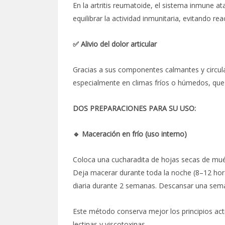
En la artritis reumatoide, el sistema inmune at
equilibrar la actividad inmunitaria, evitando r
✅ Alivio del dolor articular
Gracias a sus componentes calmantes y circulat
especialmente en climas fríos o húmedos, que
DOS PREPARACIONES PARA SU USO:
🔹 Maceración en frío (uso interno)
Coloca una cucharadita de hojas secas de muér
Deja macerar durante toda la noche (8–12 hor
diaria durante 2 semanas. Descansar una sema
Este método conserva mejor los principios acti
lectinas y viscotoxinas.