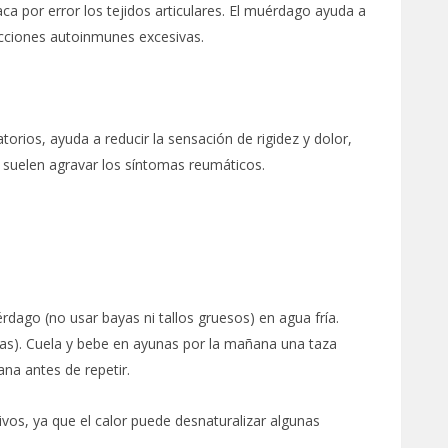
aca por error los tejidos articulares. El muérdago ayuda a
eacciones autoinmunes excesivas.
orios, ayuda a reducir la sensación de rigidez y dolor,
 suelen agravar los síntomas reumáticos.
dago (no usar bayas ni tallos gruesos) en agua fría.
as). Cuela y bebe en ayunas por la mañana una taza
na antes de repetir.
vos, ya que el calor puede desnaturalizar algunas