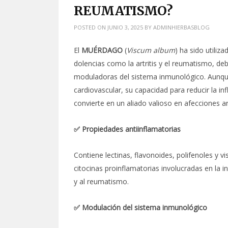
REUMATISMO?
POSTED ON
JUNIO 3, 2025
BY
ADMINHIERBASBLOG
El
MUÉRDAGO
(
Viscum album
) ha sido utiliz
dolencias como la artritis y el reumatismo, de
moduladoras del sistema inmunológico. Aunqu
cardiovascular, su capacidad para reducir la i
convierte en un aliado valioso en afecciones ar
✅ Propiedades antiinflamatorias
Contiene lectinas, flavonoides, polifenoles y 
citocinas proinflamatorias involucradas en la i
y al reumatismo.
✅ Modulación del sistema inmunológico