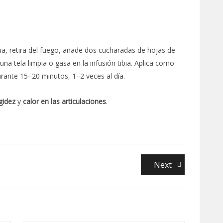
ua, retira del fuego, añade dos cucharadas de hojas de
a tela limpia o gasa en la infusión tibia. Aplica como
urante 15–20 minutos, 1–2 veces al día.
igidez
y
calor en las articulaciones
.
Next
Next
post: