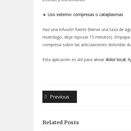
🔹 Uso externo: compresas o cataplasmas
Haz una infusión fuerte (hierve una taza de ag
muérdago, deja reposar 15 minutos). Empapa un
compresa sobre las articulaciones doloridas d
Esta aplicación es útil para aliviar
dolor local
,
r
Navegación
Previous
Previous
post:
de
entradas
Related Posts