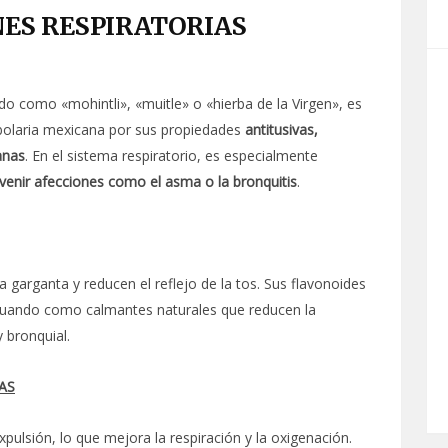
NES RESPIRATORIAS
do como «mohintli», «muitle» o «hierba de la Virgen», es
erbolaria mexicana por sus propiedades
antitusivas,
anas
. En el sistema respiratorio, es especialmente
revenir afecciones como el asma o la bronquitis
.
 garganta y reducen el reflejo de la tos. Sus flavonoides
actuando como calmantes naturales que reducen la
y bronquial.
AS
xpulsión, lo que mejora la respiración y la oxigenación.