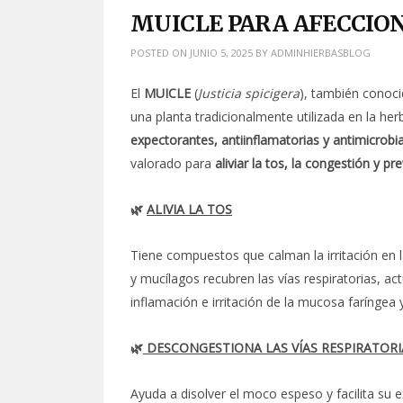
MUICLE PARA AFECCIO
POSTED ON
JUNIO 5, 2025
BY
ADMINHIERBASBLOG
El
MUICLE
(
Justicia spicigera
), también conoci
una planta tradicionalmente utilizada en la h
expectorantes, antiinflamatorias y antimicrobi
valorado para
aliviar la tos, la congestión y p
🌿
ALIVIA LA TOS
Tiene compuestos que calman la irritación en la
y mucílagos recubren las vías respiratorias, 
inflamación e irritación de la mucosa faríngea 
🌿
DESCONGESTIONA LAS VÍAS RESPIRATORI
Ayuda a disolver el moco espeso y facilita su e