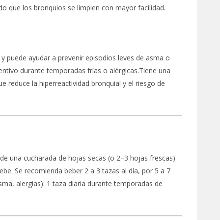
o que los bronquios se limpien con mayor facilidad.
l y puede ayudar a prevenir episodios leves de asma o
entivo durante temporadas frías o alérgicas.Tiene una
e reduce la hiperreactividad bronquial y el riesgo de
ñade una cucharada de hojas secas (o 2–3 hojas frescas)
be. Se recomienda beber 2 a 3 tazas al día, por 5 a 7
sma, alergias): 1 taza diaria durante temporadas de