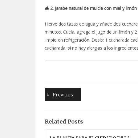
🍯 2. Jarabe natural de muicle con miel y limón
Hierve dos tazas de agua y añade dos cucharad
minutos. Cuela, agrega el jugo de un limón y 
limpio en refrigeración. Dosis: 1 cucharada ca
cucharada, si no hay alergias a los ingredientes
Navegación
Previous
Previous
post:
de
entradas
Related Posts