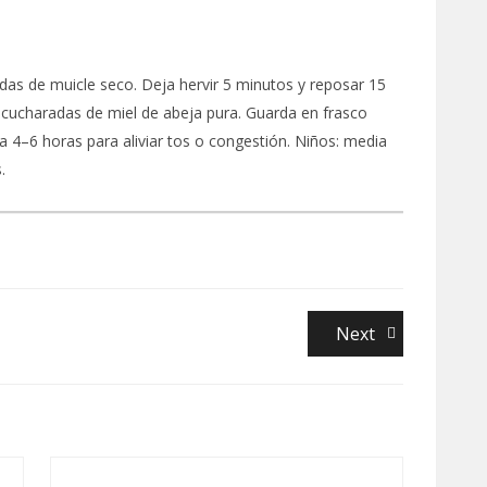
as de muicle seco. Deja hervir 5 minutos y reposar 15
2 cucharadas de miel de abeja pura. Guarda en frasco
da 4–6 horas para aliviar tos o congestión. Niños: media
.
Next
Next
post: