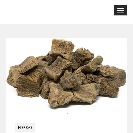
Tog
navi
HIERBAS