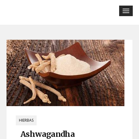
Tog
navi
HIERBAS
Ashwagandha