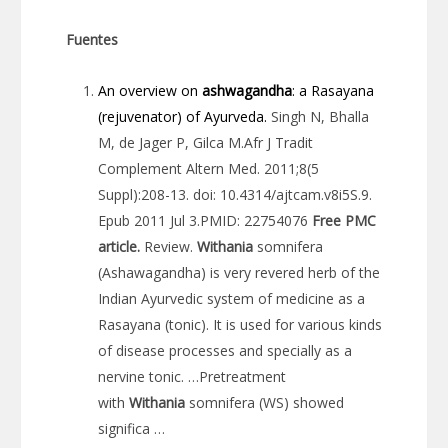
Fuentes
An overview on
ashwagandha
: a Rasayana
(rejuvenator) of Ayurveda.
Singh N, Bhalla
M, de Jager P, Gilca M.Afr J Tradit
Complement Altern Med. 2011;8(5
Suppl):208-13. doi: 10.4314/ajtcam.v8i5S.9.
Epub 2011 Jul 3.PMID: 22754076
Free PMC
article.
Review.
Withania
somnifera
(Ashawagandha) is very revered herb of the
Indian Ayurvedic system of medicine as a
Rasayana (tonic). It is used for various kinds
of disease processes and specially as a
nervine tonic. …Pretreatment
with
Withania
somnifera (WS) showed
significa …