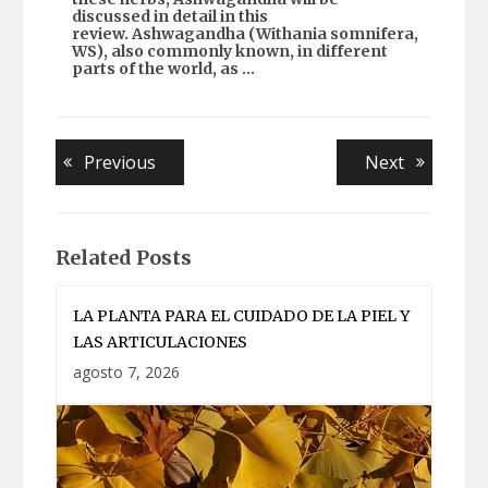
discussed in detail in this
review.
Ashwagandha
(
Withania
somnifera,
WS), also commonly known, in different
parts of the world, as …
Navegación
Previous
Next
Previous
Next
post:
post:
de
entradas
Related Posts
LA PLANTA PARA EL CUIDADO DE LA PIEL Y
LAS ARTICULACIONES
agosto 7, 2026