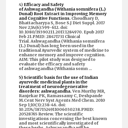
4)
Efficacy and Safety
of
Ashwagandha
(
Withania
somnifera (L.)
Dunal) Root Extract in Improving Memory
and Cognitive Functions.
Choudhary D,
Bhattacharyya S, Bose S.J Diet Suppl. 2017
Nov 2;14(6):599-612. doi:
10.1080/19390211.2017.1284970. Epub 2017
Feb 21.PMID: 28471731 Clinical
Trial.
Ashwagandha
(
Withania
somnifera
(L.) Dunal) has long been used in the
traditional Ayurvedic system of medicine to
enhance memory and improve cognition.
AIM: This pilot study was designed to
evaluate the efficacy and safety
of
ashwagandha
(
Withania
somn …
5) Scientific basis for the use of Indian
ayurvedic medicinal plants in the
treatment of neurodegenerative
disorders:
ashwagandha
.
Ven Murthy MR,
Ranjekar PK, Ramassamy C, Deshpande
M.Cent Nerv Syst Agents Med Chem. 2010
Sep 1;10(3):238-46. doi:
10.2174/1871524911006030238.PMID:
20528765 Review. The scientific
investigations concerning the best known
and most scientifically investigated of
these herbs,
Ashwagandha
will be