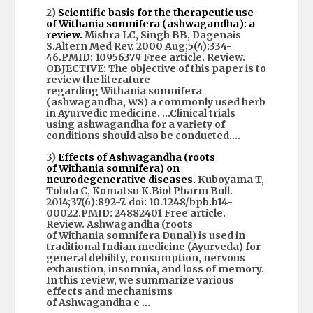
2)
Scientific basis for the therapeutic use
of
Withania
somnifera (
ashwagandha
): a
review.
Mishra LC, Singh BB, Dagenais
S.Altern Med Rev. 2000 Aug;5(4):334-
46.PMID: 10956379
Free article.
Review.
OBJECTIVE: The objective of this paper is to
review the literature
regarding
Withania
somnifera
(
ashwagandha
, WS) a commonly used herb
in Ayurvedic medicine. …Clinical trials
using
ashwagandha
for a variety of
conditions should also be conducted….
3)
Effects of
Ashwagandha
(roots
of
Withania
somnifera) on
neurodegenerative diseases.
Kuboyama T,
Tohda C, Komatsu K.Biol Pharm Bull.
2014;37(6):892-7. doi: 10.1248/bpb.b14-
00022.PMID: 24882401
Free article.
Review.
Ashwagandha
(roots
of
Withania
somnifera Dunal) is used in
traditional Indian medicine (Ayurveda) for
general debility, consumption, nervous
exhaustion, insomnia, and loss of memory.
In this review, we summarize various
effects and mechanisms
of
Ashwagandha
e …