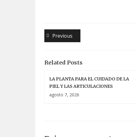
Navegación
Previous
Previous
post:
de
entradas
Related Posts
LA PLANTA PARA EL CUIDADO DE LA
PIEL Y LAS ARTICULACIONES
agosto 7, 2026