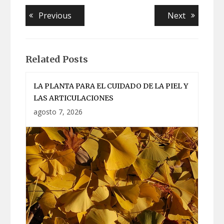
Navegación
Previous
Next
Previous
Next
post:
post:
de
entradas
Related Posts
LA PLANTA PARA EL CUIDADO DE LA PIEL Y
LAS ARTICULACIONES
agosto 7, 2026